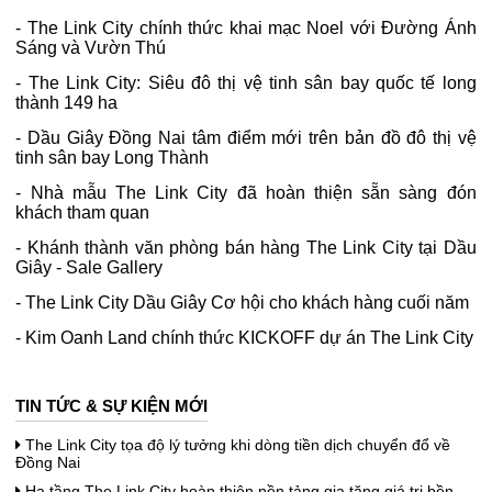
-
The Link City chính thức khai mạc Noel với Đường Ánh
Sáng và Vườn Thú
-
The Link City: Siêu đô thị vệ tinh sân bay quốc tế long
thành 149 ha
-
Dầu Giây Đồng Nai tâm điểm mới trên bản đồ đô thị vệ
tinh sân bay Long Thành
-
Nhà mẫu The Link City đã hoàn thiện sẵn sàng đón
khách tham quan
-
Khánh thành văn phòng bán hàng The Link City tại Dầu
Giây - Sale Gallery
-
The Link City Dầu Giây Cơ hội cho khách hàng cuối năm
-
Kim Oanh Land chính thức KICKOFF dự án The Link City
TIN TỨC & SỰ KIỆN MỚI
The Link City tọa độ lý tưởng khi dòng tiền dịch chuyển đổ về
Đồng Nai
Hạ tầng The Link City hoàn thiện nền tảng gia tăng giá trị bền