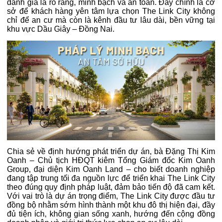
đánh giá là rõ ràng, minh bạch và an toàn. Đây chính là cơ
sở để khách hàng yên tâm lựa chọn The Link City không
chỉ để an cư mà còn là kênh đầu tư lâu dài, bền vững tại
khu vực Dầu Giây – Đồng Nai.
Chia sẻ về định hướng phát triển dự án, bà Đặng Thị Kim
Oanh – Chủ tịch HĐQT kiêm Tổng Giám đốc Kim Oanh
Group, đại diện Kim Oanh Land – cho biết doanh nghiệp
đang tập trung tối đa nguồn lực để triển khai The Link City
theo đúng quy định pháp luật, đảm bảo tiến độ đã cam kết.
Với vai trò là dự án trọng điểm, The Link City được đầu tư
đồng bộ nhằm sớm hình thành một khu đô thị hiện đại, đầy
đủ tiện ích, không gian sống xanh, hướng đến cộng đồng