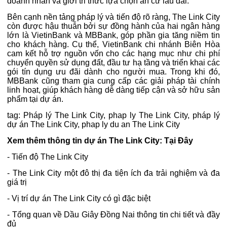
doanh nhân và giới tri thức lựa chọn an cư lâu dài.
Bên cạnh nền tảng pháp lý và tiến độ rõ ràng, The Link City
còn được hậu thuẫn bởi sự đồng hành của hai ngân hàng
lớn là VietinBank và MBBank, góp phần gia tăng niềm tin
cho khách hàng. Cụ thể, VietinBank chi nhánh Biên Hòa
cam kết hỗ trợ nguồn vốn cho các hạng mục như chi phí
chuyển quyền sử dụng đất, đầu tư hạ tầng và triển khai các
gói tín dụng ưu đãi dành cho người mua. Trong khi đó,
MBBank cũng tham gia cung cấp các giải pháp tài chính
linh hoạt, giúp khách hàng dễ dàng tiếp cận và sở hữu sản
phẩm tại dự án.
tag:
Pháp lý The Link City
,
phap ly The Link City
,
pháp lý
dự án The Link City
,
phap ly du an The Link City
Xem thêm thông tin dự án The Link City:
Tại Đây
-
Tiến độ The Link City
-
The Link City một đô thị đa tiện ích đa trải nghiệm và đa
giá trị
-
Vị trí dự án The Link City có gì đặc biệt
-
Tổng quan về Dầu Giây Đồng Nai thông tin chi tiết và đầy
đủ