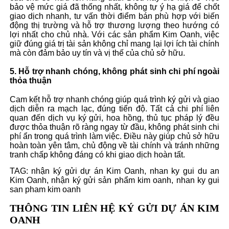
bảo vệ mức giá đã thống nhất, không tự ý hạ giá để chốt
giao dịch nhanh, tư vấn thời điểm bán phù hợp với biến
động thị trường và hỗ trợ thương lượng theo hướng có
lợi nhất cho chủ nhà. Với các sản phẩm Kim Oanh, việc
giữ đúng giá trị tài sản không chỉ mang lại lợi ích tài chính
mà còn đảm bảo uy tín và vị thế của chủ sở hữu.
5. Hỗ trợ nhanh chóng, không phát sinh chi phí ngoài
thỏa thuận
Cam kết hỗ trợ nhanh chóng giúp quá trình ký gửi và giao
dịch diễn ra mạch lạc, đúng tiến độ. Tất cả chi phí liên
quan đến dịch vụ ký gửi, hoa hồng, thủ tục pháp lý đều
được thỏa thuận rõ ràng ngay từ đầu, không phát sinh chi
phí ẩn trong quá trình làm việc. Điều này giúp chủ sở hữu
hoàn toàn yên tâm, chủ động về tài chính và tránh những
tranh chấp không đáng có khi giao dịch hoàn tất.
TAG:
nhận ký gửi dự án Kim Oanh
,
nhan ky gui du an
Kim Oanh
,
nhận ký gửi sản phẩm kim oanh
,
nhan ky gui
san pham kim oanh
THÔNG TIN LIÊN HỆ
KÝ GỬI DỰ ÁN KIM
OANH