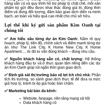
hàng sẵn có và quy trình hỗ trợ pháp lý chặt chẽ, mỗi sản
phẩm ký gửi đều được khai thác đúng giá trị, đúng thời
điểm và đúng đối tượng, đảm bảo giao dịch diễn ra minh
bạch, an toàn và hiệu quả cao nhất cho chủ sở hữu.
Lợi thế khi ký gửi sản phẩm Kim Oanh tại
chúng tôi
✅ Am hiểu sâu từng
dự án Kim Oanh
:
Nắm rõ quy
hoạch, pháp lý, tiến độ, chính sách và điểm mạnh từng dự
án như The Link City, K Home New City, K Home
Apartment…, từ đó tư vấn đúng khách – đúng nhu cầu.
✅ Nguồn khách hàng sẵn có, chất lượng:
Hệ thống
khách hàng đầu tư và ở thực quan tâm riêng đến các
dự
án Kim Oanh
giúp rút ngắn thời gian giao dịch.
✅ Định giá sát thị trường bảo vệ lợi ích chủ nhà:
Phân
tích thị trường, so sánh giao dịch thực tế để đưa ra mức
giá hợp lý, tránh bị ép giá hoặc bán chậm.
✅ Marketing bài bản đa kênh:
Website, fanpage, nền tảng mạng xã hội
Data khách hàng cũ