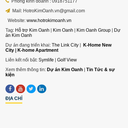
Phòng kinh doanh : 0918751177
Mail: HotroKimOanh.vn@gmail.com
Website:
www.hotrokimoanh.vn
Tag:
Hỗ trợ Kim Oanh
|
Kim Oanh
|
Kim Oanh Group
|
Dự
án Kim Oanh
Dự án đang triển khai:
The Link City
|
K-Home New
City
|
K-home Apartment
Liên kết nổi bật:
Symlife
|
Golf View
Xem thêm thông tin:
Dự án Kim Oanh
|
Tin Tức & sự
kiện
ĐỊA CHỈ