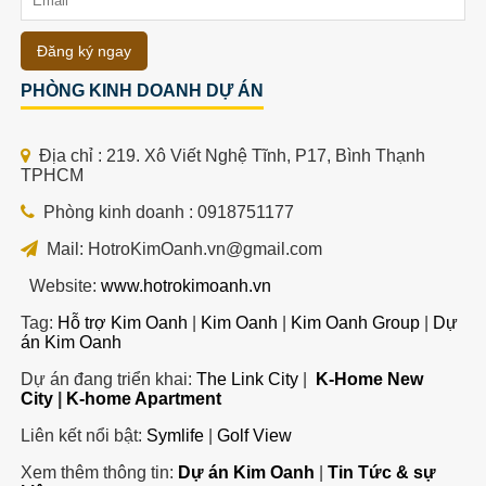
Đăng ký ngay
PHÒNG KINH DOANH DỰ ÁN
Địa chỉ : 219. Xô Viết Nghệ Tĩnh, P17, Bình Thạnh
TPHCM
Phòng kinh doanh : 0918751177
Mail: HotroKimOanh.vn@gmail.com
Website:
www.hotrokimoanh.vn
Tag:
Hỗ trợ Kim Oanh
|
Kim Oanh
|
Kim Oanh Group
|
Dự
án Kim Oanh
Dự án đang triển khai:
The Link City
|
K-Home New
City
|
K-home Apartment
Liên kết nổi bật:
Symlife
|
Golf View
Xem thêm thông tin:
Dự án Kim Oanh
|
Tin Tức & sự