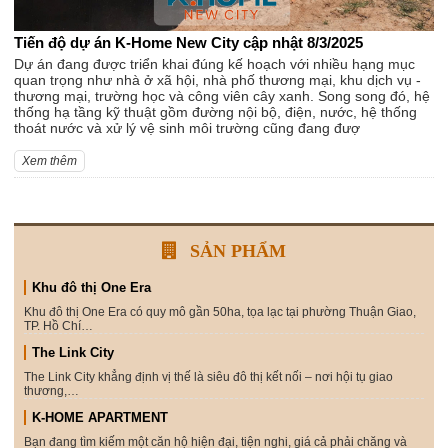
Tiến độ dự án K-Home New City cập nhật 8/3/2025
Dự án đang được triển khai đúng kế hoạch với nhiều hạng mục
quan trọng như nhà ở xã hội, nhà phố thương mại, khu dịch vụ -
thương mại, trường học và công viên cây xanh. Song song đó, hệ
thống hạ tầng kỹ thuật gồm đường nội bộ, điện, nước, hệ thống
thoát nước và xử lý vệ sinh môi trường cũng đang đượ
Xem thêm
SẢN PHẨM
Khu đô thị One Era
Khu đô thị One Era có quy mô gần 50ha, tọa lạc tại phường Thuận Giao,
TP. Hồ Chí…
The Link City
The Link City khẳng định vị thế là siêu đô thị kết nối – nơi hội tụ giao
thương,…
K-HOME APARTMENT
Bạn đang tìm kiếm một căn hộ hiện đại, tiện nghi, giá cả phải chăng và