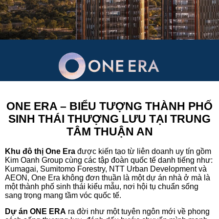
ONE ERA
– BIỂU TƯỢNG THÀNH PHỐ
SINH THÁI THƯỢNG LƯU TẠI TRUNG
TÂM THUẬN AN
Khu đô thị One Era
được kiến tạo từ liên doanh uy tín gồm
Kim Oanh Group cùng các tập đoàn quốc tế danh tiếng như:
Kumagai, Sumitomo Forestry, NTT Urban Development và
AEON, One Era không đơn thuần là một dự án nhà ở mà là
một thành phố sinh thái kiểu mẫu, nơi hội tụ chuẩn sống
sang trọng mang tầm vóc quốc tế.
Dự án ONE ERA
ra đời như một tuyên ngôn mới về phong