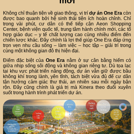
mới
Không chỉ thuận tiện về giao thông, vị trí
dự án One Era
còn
được bao quanh bởi hệ sinh thái tiện ích hoàn chỉnh. Chỉ
trong vài phút, cư dân có thể tiếp cận Aeon Shopping
Center, bệnh viện quốc tế, trung tâm hành chính mới, các tổ
hợp giáo dục – y tế chất lượng cao cùng nhiều điểm đến
chiến lược khác. Đây chính là lợi thế giúp One Era đáp ứng
trọn vẹn nhu cầu sống – làm việc – học tập – giải trí trong
cùng một không gian đô thị hiện đại.
Điểm đặc biệt của
One Era
nằm ở sự cân bằng hiếm có
giữa nhịp sống sôi động và không gian riêng tư. Dù tọa lạc
tại khu vực phát triển năng động, dự án vẫn giữ được bầu
không khí trong lành, yên tĩnh, tách biệt vừa đủ để cư dân
tận hưởng cảm giác thư thái, an nhiên sau mỗi ngày bận
rộn. Đây cũng chính là giá trị mà Kinera theo đuổi xuyên
suốt trong hành trình phát triển dự án.