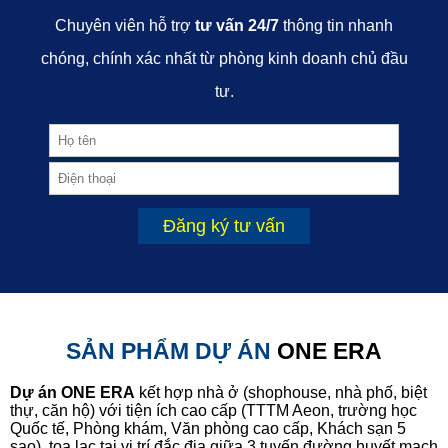
Chuyên viên hỗ trợ
tư vấn 24/7
thông tin nhanh
chóng, chính xác nhất từ phòng kinh doanh chủ đầu
tư.
Đăng ký tư vấn
SẢN PHẨM DỰ ÁN
ONE ERA
Dự án ONE ERA
kết hợp nhà ở (shophouse, nhà phố, biệt
thự, căn hộ) với tiện ích cao cấp (TTTM Aeon, trường học
Quốc tế, Phòng khám, Văn phòng cao cấp, Khách sạn 5
sao), tọa lạc tại vị trí đắc địa giữa 3 tuyến đường huyết mạch