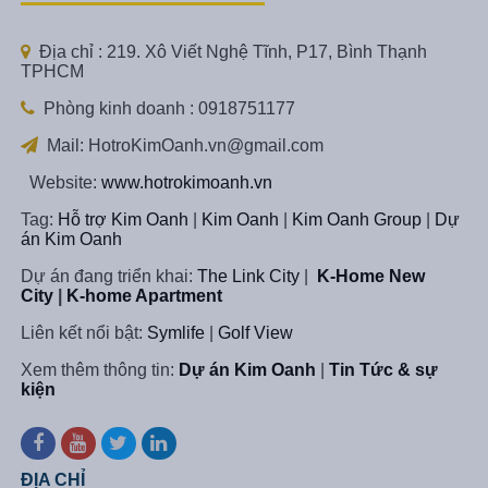
Địa chỉ : 219. Xô Viết Nghệ Tĩnh, P17, Bình Thạnh
TPHCM
Phòng kinh doanh : 0918751177
Mail: HotroKimOanh.vn@gmail.com
Website:
www.hotrokimoanh.vn
Tag:
Hỗ trợ Kim Oanh
|
Kim Oanh
|
Kim Oanh Group
|
Dự
án Kim Oanh
Dự án đang triển khai:
The Link City
|
K-Home New
City
|
K-home Apartment
Liên kết nổi bật:
Symlife
|
Golf View
Xem thêm thông tin:
Dự án Kim Oanh
|
Tin Tức & sự
kiện
ĐỊA CHỈ