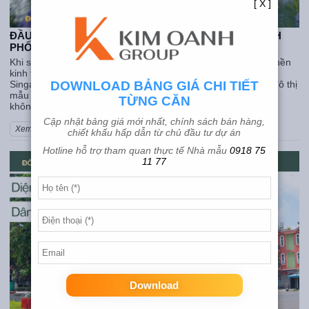
[ X ]
ĐẦU TƯ ĐÔ THỊ MẪU SINGAPORE GIỮA LÒNG THÀNH
PHỐ VỆ TINH SÂN BAY QUỐC TẾ
Khi sân bay quốc tế trở thành động lực tăng trưởng mới của nền
kinh tế, những đô thị vệ tinh được quy hoạch theo chuẩn
Singapore sẽ là nơi hội tụ dòng vốn thông minh. Đầu tư vào đô thị
DOWNLOAD BẢNG GIÁ CHI TIẾT
mẫu Singapore giữa lòng thành phố vệ tinh sân bay quốc tế
TỪNG CĂN
không chỉ là lựa chọn thời điểm, mà là lựa chọn đúng xu h
Cập nhật bảng giá mới nhất, chính sách bán hàng,
Xem thêm
chiết khấu hấp dẫn từ chủ đầu tư dự án
Hotline hỗ trợ tham quan thực tế Nhà mẫu
0918 75
11 77
Download