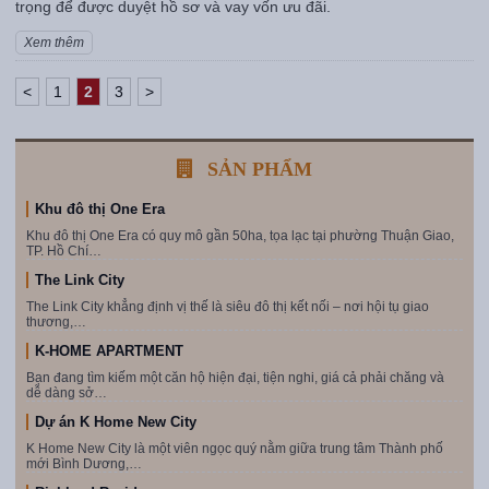
trọng để được duyệt hồ sơ và vay vốn ưu đãi.
Xem thêm
<
1
2
3
>
SẢN PHẨM
Khu đô thị One Era
Khu đô thị One Era có quy mô gần 50ha, tọa lạc tại phường Thuận Giao,
TP. Hồ Chí…
The Link City
The Link City khẳng định vị thế là siêu đô thị kết nối – nơi hội tụ giao
thương,…
K-HOME APARTMENT
Bạn đang tìm kiếm một căn hộ hiện đại, tiện nghi, giá cả phải chăng và
dễ dàng sở…
Dự án K Home New City
K Home New City là một viên ngọc quý nằm giữa trung tâm Thành phố
mới Bình Dương,…